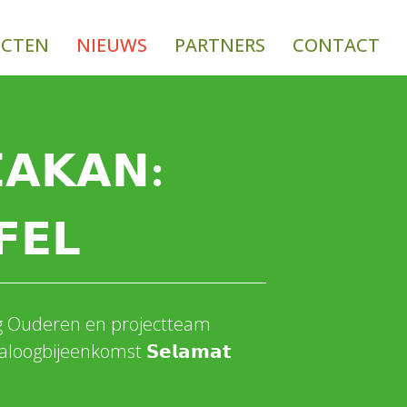
ECTEN
NIEUWS
PARTNERS
CONTACT
𝗔𝗞𝗔𝗡:
𝗘𝗟
rg Ouderen en projectteam
oogbijeenkomst 𝗦𝗲𝗹𝗮𝗺𝗮𝘁