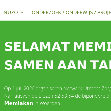
NUZO
ONDERZOEK / ONDERWIJS / PROJ
𝗦𝗘𝗟𝗔𝗠𝗔𝗧 𝗠𝗘𝗠
𝗦𝗔𝗠𝗘𝗡 𝗔𝗔𝗡 𝗧𝗔
Op 1 juli 2026 organiseren Netwerk Utrecht Zo
Narratieven de Biezen 52-53-54 de bijzondere dial
𝗠𝗲𝗺𝗶𝗮𝗸𝗮𝗻 in Woerden.