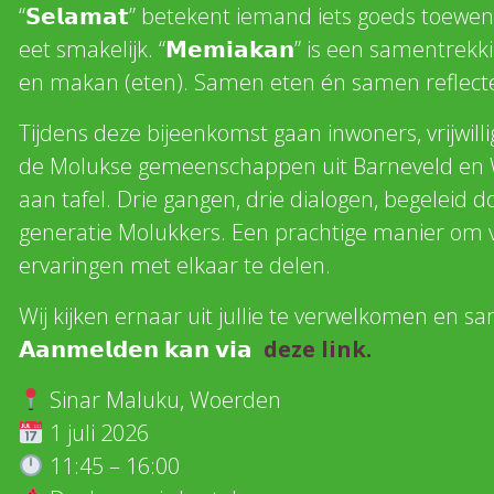
“𝗦𝗲𝗹𝗮𝗺𝗮𝘁” betekent iemand iets goeds toew
eet smakelijk. “𝗠𝗲𝗺𝗶𝗮𝗸𝗮𝗻” is een samentr
en makan (eten). Samen eten én samen reflect
Tijdens deze bijeenkomst gaan inwoners, vrijwill
de Molukse gemeenschappen uit Barneveld en 
aan tafel. Drie gangen, drie dialogen, begeleid
generatie Molukkers. Een prachtige manier om 
ervaringen met elkaar te delen.
Wij kijken ernaar uit jullie te verwelkomen en s
𝗔𝗮𝗻𝗺𝗲𝗹𝗱𝗲𝗻 𝗸𝗮𝗻 𝘃𝗶𝗮
deze link.
Sinar Maluku, Woerden
1 juli 2026
11:45 – 16:00