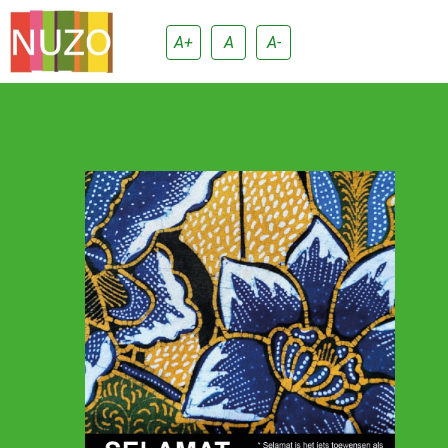
A+
A
A-