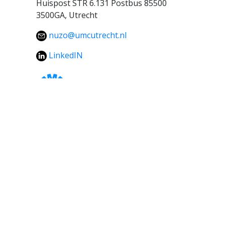
Huispost STR 6.131 Postbus 85500
3500GA, Utrecht
nuzo@umcutrecht.nl
LinkedIN
NIEUWSBRIEF
E-mailadres
*