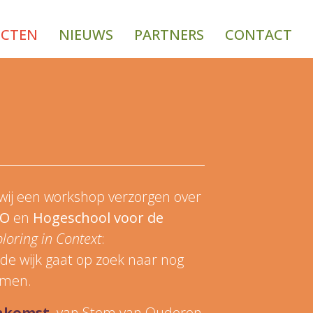
ECTEN
NIEUWS
PARTNERS
CONTACT
ij een workshop verzorgen over
O
en
Hogeschool voor de
loring in Context
:
e wijk gaat op zoek naar nog
mmen.
enkomst
van Stem van Ouderen,