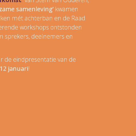
zame samenleving’
kwamen
rken mét achterban en de Raad
rerende workshops ontstonden
n sprekers, deelnemers en
ar de eindpresentatie van de
12 januari
!