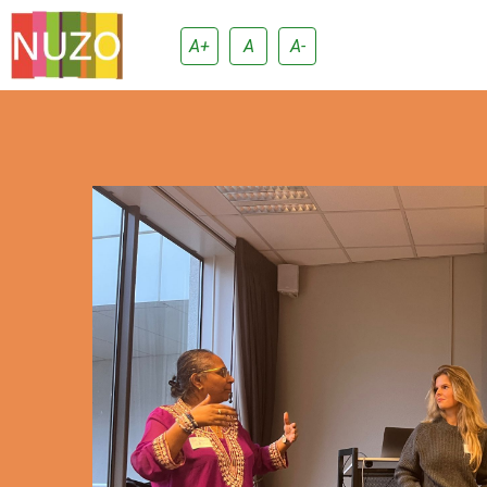
A+
A
A-