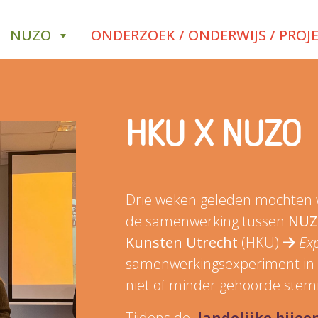
NUZO
ONDERZOEK / ONDERWIJS / PROJ
HKU X NUZO
Drie weken geleden mochten w
de samenwerking tussen
NUZ
Kunsten Utrecht
(HKU)
Exp
samenwerkingsexperiment in d
niet of minder gehoorde ste
Tijdens de
landelijke bije